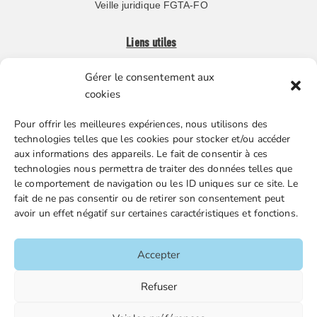
Veille juridique FGTA-FO
Liens utiles
Gérer le consentement aux
Boutique en ligne
cookies
Espace Presse
Pour offrir les meilleures expériences, nous utilisons des
Nos partenaires
technologies telles que les cookies pour stocker et/ou accéder
Gestion des cookies
aux informations des appareils. Le fait de consentir à ces
technologies nous permettra de traiter des données telles que
le comportement de navigation ou les ID uniques sur ce site. Le
fait de ne pas consentir ou de retirer son consentement peut
FGTA-FO / 15 avenue Victor Hugo – 92170 Vanves / 01 86
avoir un effet négatif sur certaines caractéristiques et fonctions.
90 43 60 / fgtafo@fgta-fo.org
Accepter
Accueil
Refuser
Contacts