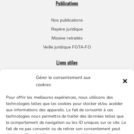
Publications
Nos publications
Repère juridique
Missive retraités
Veille juridique FGTA-FO
Liens utiles
Gérer le consentement aux
Boutique en ligne
cookies
Espace Presse
Pour offrir les meilleures expériences, nous utilisons des
Nos partenaires
technologies telles que les cookies pour stocker et/ou accéder
Gestion des cookies
aux informations des appareils. Le fait de consentir à ces
technologies nous permettra de traiter des données telles que
le comportement de navigation ou les ID uniques sur ce site. Le
fait de ne pas consentir ou de retirer son consentement peut
FGTA-FO / 15 avenue Victor Hugo – 92170 Vanves / 01 86